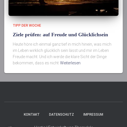
TIPP DER WOCHE
Ziele prüfen: auf Freude und Glücklichsein
Heute höre ich einmal ganz tief in mich hinein, was mich
im Leben wirklich glücklich sein lässt und mir im Leben
Freude macht. Und ich werde die klare Sicht der Dinge
bekommen, dass es nicht
Weiterlesen
KONTAKT
DATENSCHUTZ
IMPRESSUM