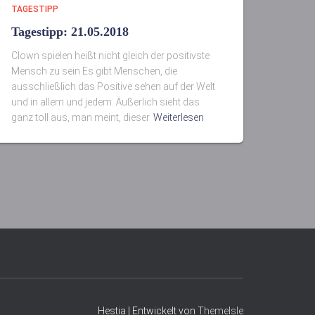
TAGESTIPP
Tagestipp: 21.05.2018
Clown spielen heißt nicht gleich der positivste
Mensch zu sein Es gibt Menschen, die
ausschließlich das Positive sehen auf der Welt
und in allem und jedem. Äußerlich sieht das
ganz toll aus, man meint, dieser
Weiterlesen
Hestia | Entwickelt von
ThemeIsle