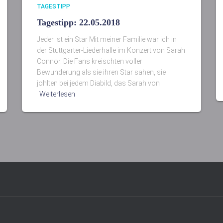
TAGESTIPP
Tagestipp: 22.05.2018
Jeder ist ein Star Mit meiner Familie war ich in
der Stuttgarter-Liederhalle im Konzert von Sarah
Connor. Die Fans kreischten voller
Bewunderung als sie ihren Star sahen, sie
johlten bei jedem Diabild, das Sarah von
Weiterlesen