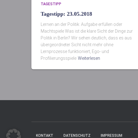
TAGESTIPP
Tagestipp: 23.05.2018
Lernen an der Politik: Aufgabe erfüllen oder
Machtspiele Was ist die klare Sicht der Dinge zur
Politik in Berlin? Wir sehen deutlich, dass es aus
übergeordneter Sicht nicht mehr ohne
Lernprozesse funktioniert, Ego- und
Profilierungsspiele
Weiterlesen
KONTAKT
DATENSCHUTZ
IMPRESSUM