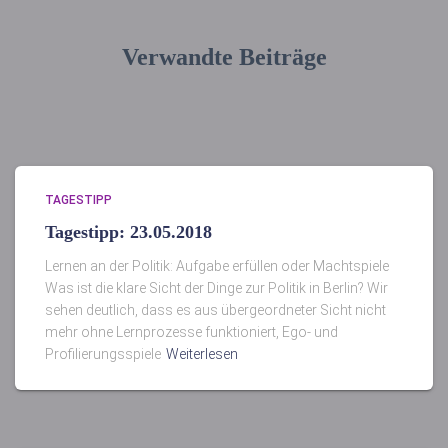
Verwandte Beiträge
TAGESTIPP
Tagestipp: 23.05.2018
Lernen an der Politik: Aufgabe erfüllen oder Machtspiele
Was ist die klare Sicht der Dinge zur Politik in Berlin? Wir
sehen deutlich, dass es aus übergeordneter Sicht nicht
mehr ohne Lernprozesse funktioniert, Ego- und
Profilierungsspiele
Weiterlesen