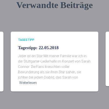
Verwandte Beiträge
TAGESTIPP
Tagestipp: 22.05.2018
Jeder ist ein Star Mit meiner Familie war ich in
der Stuttgarter-Liederhalle im Konzert von Sarah
Connor. Die Fans kreischten voller
Bewunderung als sie ihren Star sahen, sie
johlten bei jedem Diabild, das Sarah von
Weiterlesen