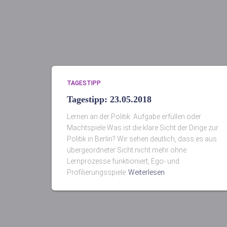
TAGESTIPP
Tagestipp: 23.05.2018
Lernen an der Politik: Aufgabe erfüllen oder
Machtspiele Was ist die klare Sicht der Dinge zur
Politik in Berlin? Wir sehen deutlich, dass es aus
übergeordneter Sicht nicht mehr ohne
Lernprozesse funktioniert, Ego- und
Profilierungsspiele
Weiterlesen