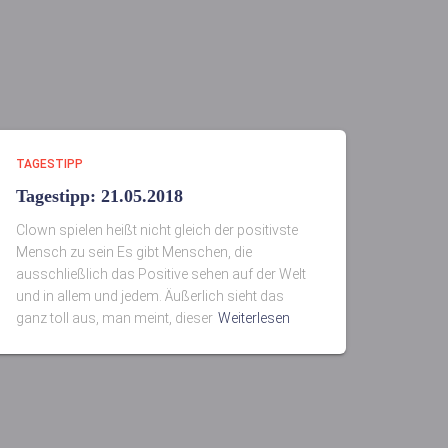
TAGESTIPP
Tagestipp: 21.05.2018
Clown spielen heißt nicht gleich der positivste
Mensch zu sein Es gibt Menschen, die
ausschließlich das Positive sehen auf der Welt
und in allem und jedem. Äußerlich sieht das
ganz toll aus, man meint, dieser
Weiterlesen