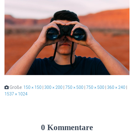
Größe:
150 × 150
|
300 × 200
|
750 × 500
|
750 × 500
|
360 × 240
|
1537 × 1024
0 Kommentare