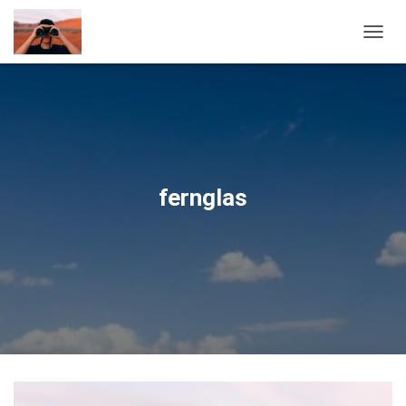
NAVIG
fernglas