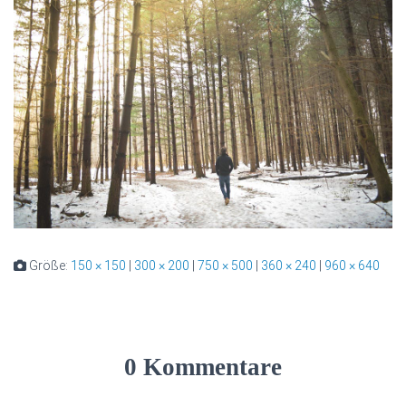
Größe:
150 × 150
|
300 × 200
|
750 × 500
|
360 × 240
|
960 × 640
0 Kommentare