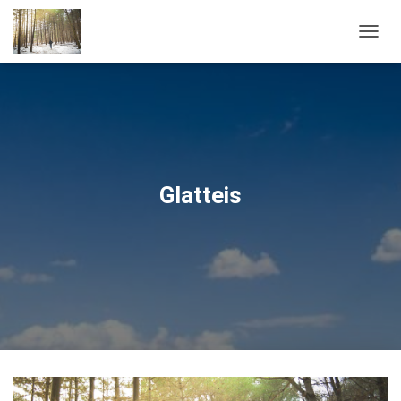
NAVIG
Glatteis